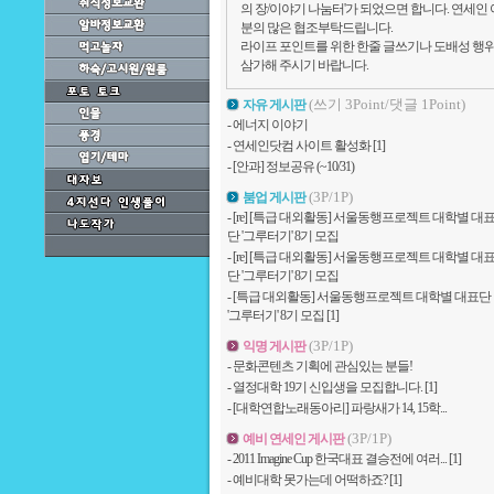
의 장/이야기 나눔터'가 되었으면 합니다. 연세인
자고
분의 많은 협조부탁드립니다.
[
블루호크
]제품값 등급별로 다
라이프 포인트를 위한 한줄 글쓰기나 도배성 행
성화하자
삼가해 주시기 바랍니다.
[
축제
]왕창 기대됨
[
이제
]여름이네요.. ^^ 조아조아.
(쓰기 3Point/댓글 1Point)
자유 게시판
[
새로운 세상을 위해
]집단탈퇴
-
에너지 이야기
로 가입하자. 묶은 때를 벗자.
-
연세인닷컴 사이트 활성화
[1]
[
연고전
]저녁 축제 포미닛 온다
-
[안과] 정보공유 (~10/31)
[
모여라
]얼렁 단체주문 하자꾸나.
[
치유천황
]메세지가 없네
(3P/1P)
붐업 게시판
[
정말
]예전보다 훨 좋아졌네요
-
[re] [특급 대외활동] 서울동행프로젝트 대학별 대
이예요.
단 '그루터기' 8기 모집
[
저도
]얼렁 입고싶어요 왕기대!
-
[re] [특급 대외활동] 서울동행프로젝트 대학별 대
단 '그루터기' 8기 모집
[
와
]티셔츠 너무 이쁜데요. *^^*
-
[특급 대외활동] 서울동행프로젝트 대학별 대표단
[
연고전T
]드뎌 받았어요. 대만족
'그루터기' 8기 모집
[1]
리한데요
[
연고전
]필승! 전승! 압승!!! 
(3P/1P)
익명 게시판
[
압구정하냥
]이쁜이 누구세요?!--;
-
문화콘텐츠 기획에 관심있는 분들!
[
모델
]넘 멋있고, 이뻐요.. ^o^ !!!
-
열정대학 19기 신입생을 모집합니다.
[1]
[
빠르네요
]신청한 다음날 잘 
-
[대학연합노래동아리] 파랑새가 14, 15학...
다. 감사합니다.
(3P/1P)
예비 연세인 게시판
-
2011 Imagine Cup 한국대표 결승전에 여러...
[1]
-
예비대학 못가는데 어떡하죠?
[1]