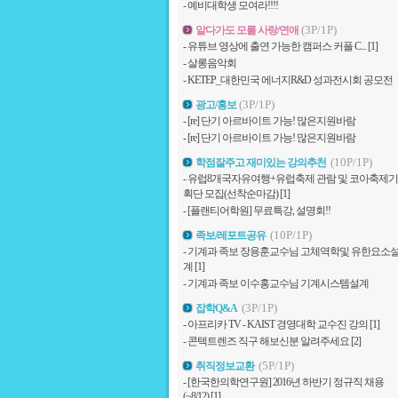
-
예비대학생 모여라!!!!
(3P/1P)
알다가도 모를 사랑/연애
-
유튜브 영상에 출연 가능한 캠퍼스 커플 C...
[1]
-
살롱음악회
-
KETEP_대한민국 에너지R&D 성과전시회 공모전
(3P/1P)
광고/홍보
-
[re] 단기 아르바이트 가능! 많은지원바람
-
[re] 단기 아르바이트 가능! 많은지원바람
(10P/1P)
학점잘주고 재미있는 강의추천
-
유럽8개국자유여행+유럽축제 관람 및 코아축제기
획단 모집(선착순마감)
[1]
-
[플랜티어학원] 무료특강, 설명회!!
(10P/1P)
족보/레포트공유
-
기계과 족보 장용훈교수님 고체역학및 유한요소
계
[1]
-
기계과 족보 이수홍교수님 기계시스템설계
(3P/1P)
잡학Q&A
-
아프리카 TV - KAIST 경영대학 교수진 강의
[1]
-
콘텍트렌즈 직구 해보신분 알려주세요
[2]
(5P/1P)
취직정보교환
-
[한국한의학연구원] 2016년 하반기 정규직 채용
(~8/12)
[1]