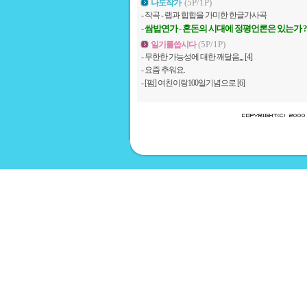
(5P/1P)
나도작가
-
작곡 - 랩과 힙합을 가미한 한글가사곡
쌈밥연가 - 혼돈의 시대에 정평언론은 있는가 ?
-
(5P/1P)
일기를씁시다
-
무한한 가능성에 대한 깨달음,,,
[4]
-
요즘 추워요.
-
[펌] 여친이랑100일기념으로
[6]