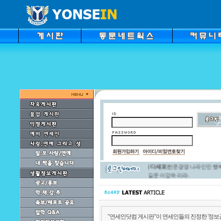
[
dwUQQUrL
]Mr.
[
dwUQQUrL
]Mr.
[
디세코
]천운경영 나라인민 
길운이 강하리라.
[
블루호크
]반값이하의 티값 
실천되었군요. 학생민주화를 
다.
[
블루호크
]몇년째 바뀌지 않는
"연세인닷컴 게시판"이 연세인들의 진정한 '정
나 사진들을 바꾸고 onoffmix 