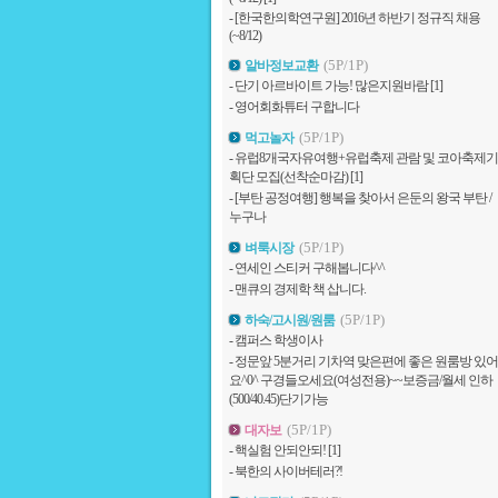
-
[한국한의학연구원] 2016년 하반기 정규직 채용
(~8/12)
(5P/1P)
알바정보교환
-
단기 아르바이트 가능! 많은지원바람
[1]
-
영어회화튜터 구합니다
(5P/1P)
먹고놀자
-
유럽8개국자유여행+유럽축제 관람 및 코아축제기
획단 모집(선착순마감)
[1]
-
[부탄 공정여행] 행복을 찾아서 은둔의 왕국 부탄 /
누구나
(5P/1P)
벼룩시장
-
연세인 스티커 구해봅니다^^
-
맨큐의 경제학 책 삽니다.
(5P/1P)
하숙/고시원/원룸
-
캠퍼스 학생이사
-
정문앞 5분거리 기차역 맞은편에 좋은 원룸방 있어
요^0^ 구경들오세요(여성전용)~~보증금/월세 인하
(500/40.45)단기가능
(5P/1P)
대자보
-
핵실험 안되안되!
[1]
-
북한의 사이버테러?!