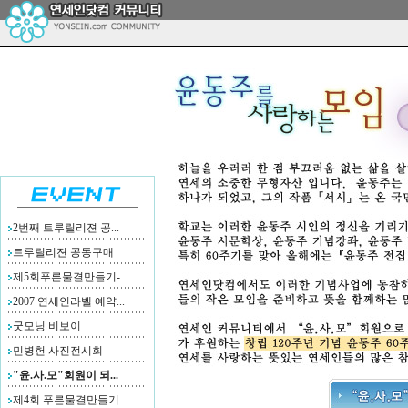
2번째 트루릴리젼 공...
트루릴리젼 공동구매
제5회푸른물결만들기-...
2007 연세인라벨 예약...
굿모닝 비보이
민병헌 사진전시회
"윤.사.모"회원이 되...
제4회 푸른물결만들기...