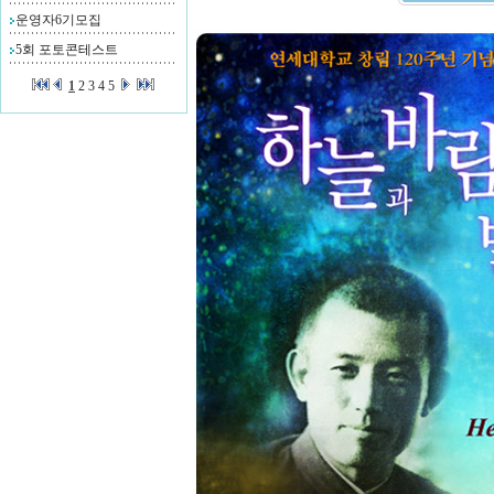
운영자6기모집
5회 포토콘테스트
1
2
3
4
5