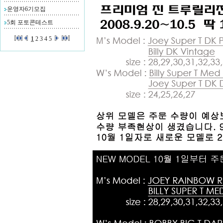
운영자6기모집
5회 포토콘테스트
1
2
3
4
5