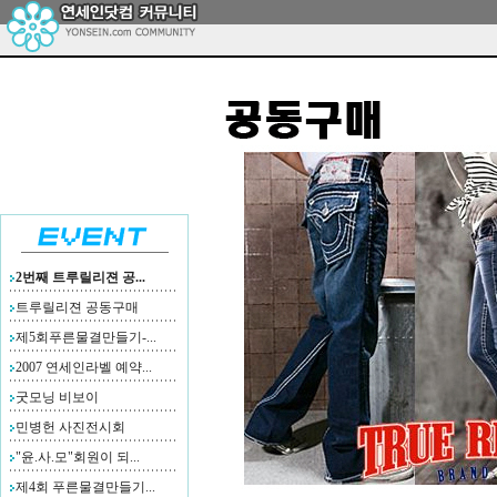
2번째 트루릴리젼 공...
트루릴리젼 공동구매
제5회푸른물결만들기-...
2007 연세인라벨 예약...
굿모닝 비보이
민병헌 사진전시회
"윤.사.모"회원이 되...
제4회 푸른물결만들기...